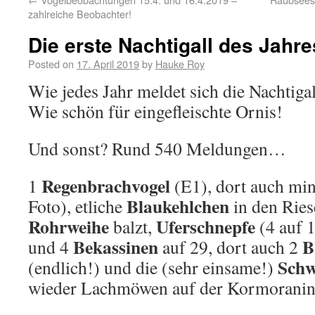
zahlreiche Beobachter!
Die erste Nachtigall des Jahres
Posted on
17. April 2019
by
Hauke Roy
Wie jedes Jahr meldet sich die Nachtigal
Wie schön für eingefleischte Ornis!
Und sonst? Rund 540 Meldungen…
Regenbrachvogel
1
(E1), dort auch mi
Blaukehlchen
Foto), etliche
in den Ries
Rohrweihe
Uferschnepfe
balzt,
(4 auf 1
Bekassinen
B
und 4
auf 29, dort auch 2
Sch
(endlich!) und die (sehr einsame!)
wieder Lachmöwen auf der Kormorani