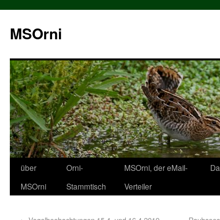
MSOrni
über
Orni-
MSOrni, der eMail-
Da
MSOrni
Stammtisch
Verteiler
←
Vogelbeobachtungen 15.4. und 16.4.2019 –
Raubsees