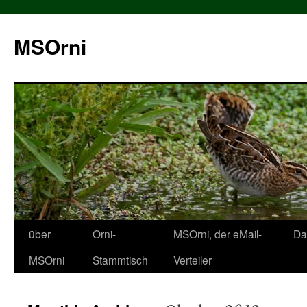
MSOrni
über
Orni-
MSOrni, der eMail-
Da
MSOrni
Stammtisch
Verteiler