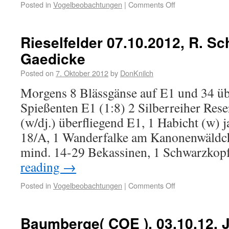
Posted in
Vogelbeobachtungen
|
Comments Off
Rieselfelder 07.10.2012, R. Sc
Gaedicke
Posted on
7. Oktober 2012
by
DonKnilch
Morgens 8 Blässgänse auf E1 und 34 üb
Spießenten E1 (1:8) 2 Silberreiher Res
(w/dj.) überfliegend E1, 1 Habicht (w)
18/A, 1 Wanderfalke am Kanonenwäldche
mind. 14-29 Bekassinen, 1 Schwarzk
reading
→
Posted in
Vogelbeobachtungen
|
Comments Off
Baumberge( COE ), 03.10.12, J