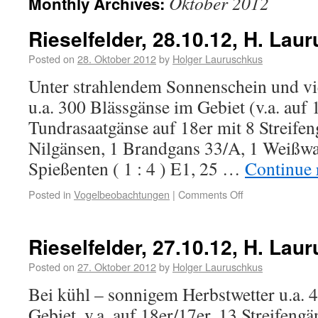
Oktober 2012
Monthly Archives:
Rieselfelder, 28.10.12, H. Lau
Posted on
28. Oktober 2012
by
Holger Lauruschkus
Unter strahlendem Sonnenschein und vi
u.a. 300 Blässgänse im Gebiet (v.a. auf 
Tundrasaatgänse auf 18er mit 8 Streife
Nilgänsen, 1 Brandgans 33/A, 1 Weißw
Spießenten ( 1 : 4 ) E1, 25 …
Continue 
Posted in
Vogelbeobachtungen
|
Comments Off
Rieselfelder, 27.10.12, H. Lau
Posted on
27. Oktober 2012
by
Holger Lauruschkus
Bei kühl – sonnigem Herbstwetter u.a. 
Gebiet, v.a. auf 18er/17er, 13 Streifengä