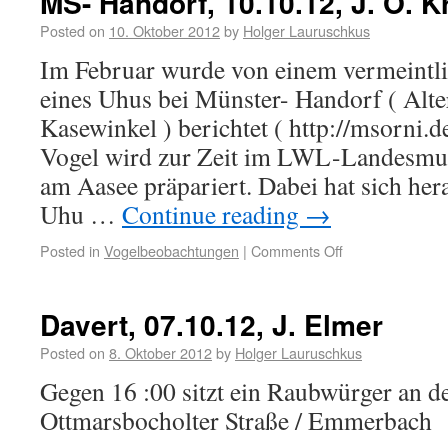
MS- Handorf, 10.10.12, J. O. K
Posted on
10. Oktober 2012
by
Holger Lauruschkus
Im Februar wurde von einem vermeintli
eines Uhus bei Münster- Handorf ( Alt
Kasewinkel ) berichtet ( http://msorni
Vogel wird zur Zeit im LWL-Landesmu
am Aasee präpariert. Dabei hat sich hera
Uhu …
Continue reading
→
Posted in
Vogelbeobachtungen
|
Comments Off
Davert, 07.10.12, J. Elmer
Posted on
8. Oktober 2012
by
Holger Lauruschkus
Gegen 16 :00 sitzt ein Raubwürger an d
Ottmarsbocholter Straße / Emmerbach