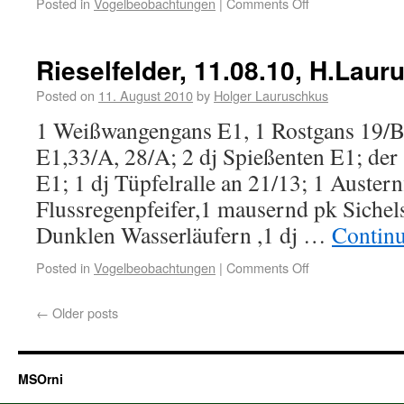
Posted in
Vogelbeobachtungen
|
Comments Off
Rieselfelder, 11.08.10, H.Lau
Posted on
11. August 2010
by
Holger Lauruschkus
1 Weißwangengans E1, 1 Rostgans 19/B
E1,33/A, 28/A; 2 dj Spießenten E1; der 
E1; 1 dj Tüpfelralle an 21/13; 1 Austern
Flussregenpfeifer,1 mausernd pk Sichels
Dunklen Wasserläufern ,1 dj …
Contin
Posted in
Vogelbeobachtungen
|
Comments Off
←
Older posts
MSOrni