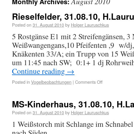
August 2010
Monthly Archives:
Rieselfelder, 31.08.10, H.Lau
Posted on
31. August 2010
by
Holger Lauruschkus
5 Rostgänse E1 mit 2 Streifengänsen, 3
Weißwangengans,10 Pfeifenten ,9 w/dj,
Knäkenten 33/A; ein Trupp von 15 Wei
um 11:45 nach SW; 0:1+ 1 dj Rohrweih
Continue reading
→
Posted in
Vogelbeobachtungen
|
Comments Off
MS-Kinderhaus, 31.08.10, H.
Posted on
31. August 2010
by
Holger Lauruschkus
1 Weißstorch mit Schlange im Schnabel 
nach Süden