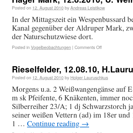
Posted on
12. August 2010
by
Andreas Leistikow
In der Mittagszeit ein Wespenbussard
Kanal gegenüber der Aldruper Mark, z
der Naturschutzwiese dort.
Posted in
Vogelbeobachtungen
|
Comments Off
Rieselfelder, 12.08.10, H.Lau
Posted on
12. August 2010
by
Holger Lauruschkus
Morgens u.a. 2 Weißwangengänse auf E1
m sk Pfeifente, 6 Knäkenten, immer noch
Silberreiher 23/A; 1 dj Schwarzstorch j
seiner weißen Vettern (ad) im 18er und
1 …
Continue reading
→