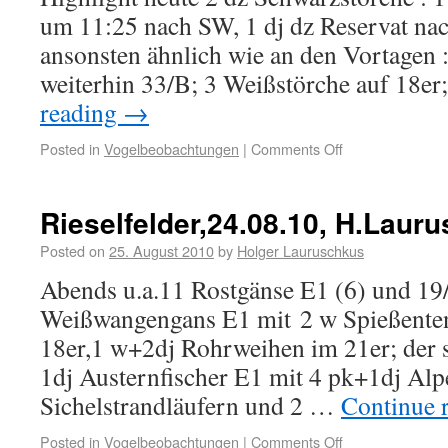
um 11:25 nach SW, 1 dj dz Reservat n
ansonsten ähnlich wie an den Vortagen :
weiterhin 33/B; 3 Weißstörche auf 18e
reading
→
Posted in
Vogelbeobachtungen
|
Comments Off
Rieselfelder,24.08.10, H.Laur
Posted on
25. August 2010
by
Holger Lauruschkus
Abends u.a.11 Rostgänse E1 (6) und 19/
Weißwangengans E1 mit 2 w Spießente
18er,1 w+2dj Rohrweihen im 21er; der s
1dj Austernfischer E1 mit 4 pk+1dj Alpe
Sichelstrandläufern und 2 …
Continue 
Posted in
Vogelbeobachtungen
|
Comments Off