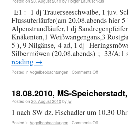
Posted on
20. August 2010
by
Holger Lauruschkus
E1 : 1 dj Trauerseeschwalbe, 1 juv. 
Flussuferläufer(am 20.08.abends hier 5 
Alpenstrandläufer,1 dj Sandregenpfeife
Knäkenten,1 Weißwangengans,3 Rostgän
5 ), 9 Nilgänse, 4 ad, 1 dj Heringsmö
Silbermöwen (20.08.abends) ; 33/A:1 
reading
→
Posted in
Vogelbeobachtungen
|
Comments Off
18.08.2010, MS-Speicherstadt,
Posted on
20. August 2010
by
jw
1 nach SW dz. Fischadler um 10.30 Uhr
Posted in
Vogelbeobachtungen
|
Comments Off