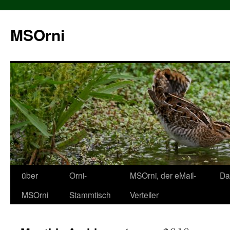
MSOrni
über
Orni-
MSOrni, der eMail-
Da
MSOrni
Stammtisch
Verteiler