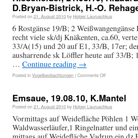
D.Bryan-Bistrick, H.-O. Rehage
Posted on
21. August 2010
by
Holger Lauruschkus
6 Rostgänse 19/B; 2 Weißwangengänse E
recht viele sk/dj Knäkenten, ca.60, verte
33/A(15) und 20 auf E1, 33/B, 17er; d
ausharrende sk Löffler heute auf 33/B; 
…
Continue reading
→
Posted in
Vogelbeobachtungen
|
Comments Off
Emsaue, 19.08.10, K.Mantel
Posted on
21. August 2010
by
Holger Lauruschkus
Vormittags auf Weidefläche Pöhlen 1 W
Waldwasserläufer,1 Ringelnatter und ei
mittags auf Weidefläche Vadrup ein dz F