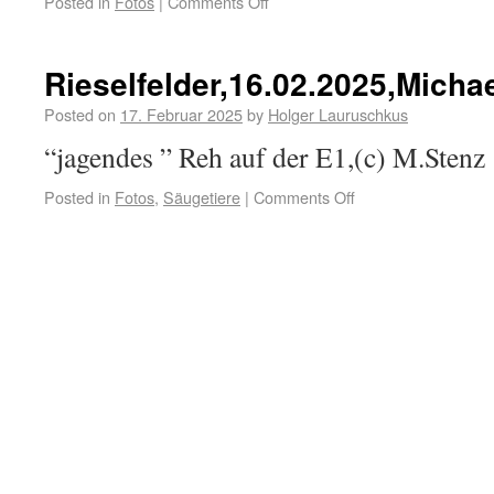
Posted in
Fotos
|
Comments Off
Rieselfelder,16.02.2025,Micha
Posted on
17. Februar 2025
by
Holger Lauruschkus
“jagendes ” Reh auf der E1,(c) M.Stenz
Posted in
Fotos
,
Säugetiere
|
Comments Off