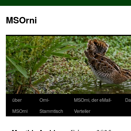
MSOrni
über
Orni-
MSOrni, der eMail-
Da
MSOrni
Stammtisch
Verteiler