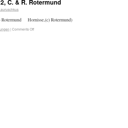
22, C. & R. Rotermund
Lauruschkus
 (c) Rotermund Hornisse,(c) Rotermund)
tungen
|
Comments Off