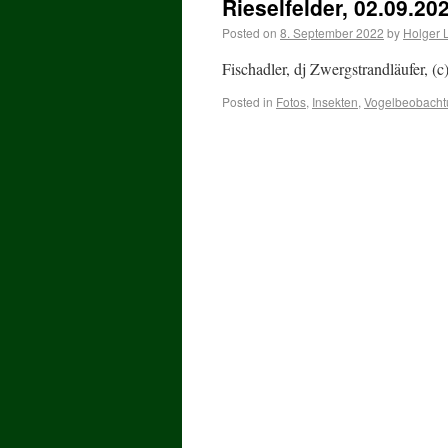
Rieselfelder, 02.09.20
Posted on
8. September 2022
by
Holger 
Fischadler, dj Zwergstrandläufer,
Posted in
Fotos
,
Insekten
,
Vogelbeobach