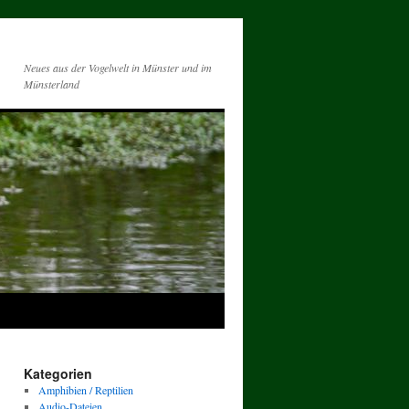
Neues aus der Vogelwelt in Münster und im
Münsterland
Kategorien
Amphibien / Reptilien
Audio-Dateien