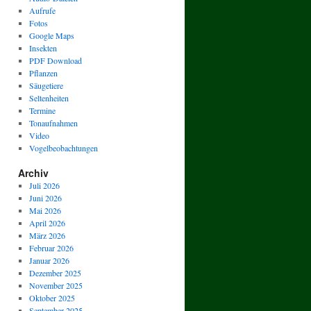
Aufrufe
Fotos
Google Maps
Insekten
PDF Download
Pflanzen
Säugetiere
Seltenheiten
Termine
Tonaufnahmen
Video
Vogelbeobachtungen
Archiv
Juli 2026
Juni 2026
Mai 2026
April 2026
März 2026
Februar 2026
Januar 2026
Dezember 2025
November 2025
Oktober 2025
September 2025