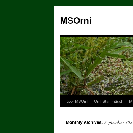
MSOrni
über MSOrni
Orni-Stammtisch
MS
September 202
Monthly Archives: