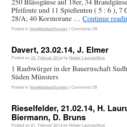
250 Blässgänse auf 18er, 34 Brandgänse 
Pfeifente und 11 Spießenten ( 5 : 6 ), 7 
28/A; 40 Kormorane …
Continue read
Posted in
Vogelbeobachtungen
|
Comments Off
Davert, 23.02.14, J. Elmer
Posted on
23. Februar 2014
by
Holger Lauruschkus
1 Raubwürger in der Bauernschaft Sudho
Süden Münsters
Posted in
Vogelbeobachtungen
|
Comments Off
Rieselfelder, 21.02.14, H. Lau
Biermann, D. Bruns
Posted on
21. Februar 2014
by
Holger Lauruschkus