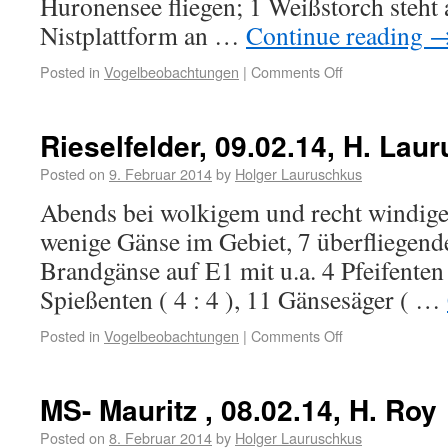
Huronensee fliegen; 1 Weißstorch steht 
Nistplattform an …
Continue reading
Posted in
Vogelbeobachtungen
|
Comments Off
Rieselfelder, 09.02.14, H. Lau
Posted on
9. Februar 2014
by
Holger Lauruschkus
Abends bei wolkigem und recht windige
wenige Gänse im Gebiet, 7 überfliegend
Brandgänse auf E1 mit u.a. 4 Pfeifenten 
Spießenten ( 4 : 4 ), 11 Gänsesäger ( …
Posted in
Vogelbeobachtungen
|
Comments Off
MS- Mauritz , 08.02.14, H. Roy
Posted on
8. Februar 2014
by
Holger Lauruschkus