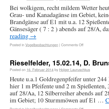
Bei wolkigem, recht mildem Wetter heut
Grau- und Kanadagänse im Gebiet, kein
Brandgänse auf E1 mit u.a. 12 Spießenten
Gänsesäger ( 7 : 2 ) abends auf 28/A, 
reading
→
Posted in
Vogelbeobachtungen
|
Comments Off
Rieselfelder, 15.02.14, D. Brun
Posted on
16. Februar 2014
by
Holger Lauruschkus
Heute u.a.1 Goldregenpfeifer unter 244 
hier 1 m Pfeifente und 2 m Spießenten, 3
auf 28/Aa, 12 Silberreiher abends auf 
im Gebiet; 10 Sturmmöwen auf E1 …
C
Posted in
Vogelbeobachtungen
|
Comments Off