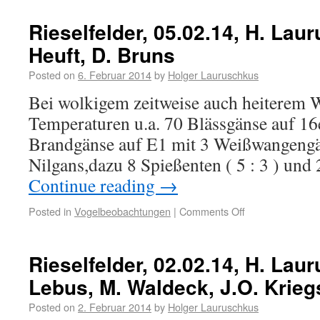
Rieselfelder, 05.02.14, H. Lau
Heuft, D. Bruns
Posted on
6. Februar 2014
by
Holger Lauruschkus
Bei wolkigem zeitweise auch heiterem W
Temperaturen u.a. 70 Blässgänse auf 16
Brandgänse auf E1 mit 3 Weißwangengä
Nilgans,dazu 8 Spießenten ( 5 : 3 ) und
Continue reading
→
Posted in
Vogelbeobachtungen
|
Comments Off
Rieselfelder, 02.02.14, H. Lau
Lebus, M. Waldeck, J.O. Krieg
Posted on
2. Februar 2014
by
Holger Lauruschkus