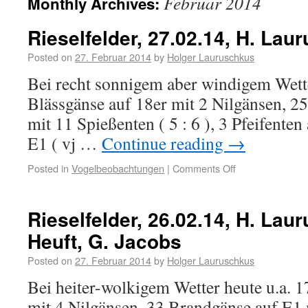
Februar 2014
Monthly Archives:
Rieselfelder, 27.02.14, H. Lau
Posted on
27. Februar 2014
by
Holger Lauruschkus
Bei recht sonnigem aber windigem Wett
Blässgänse auf 18er mit 2 Nilgänsen, 2
mit 11 Spießenten ( 5 : 6 ), 3 Pfeifenten
E1 ( vj …
Continue reading
→
Posted in
Vogelbeobachtungen
|
Comments Off
Rieselfelder, 26.02.14, H. Lau
Heuft, G. Jacobs
Posted on
27. Februar 2014
by
Holger Lauruschkus
Bei heiter-wolkigem Wetter heute u.a. 1
mit 4 Nilgänsen, 33 Brandgänse auf E1 m