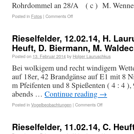
Rohrdommel an 28/A ( c ) M. Wenne
Posted in
Fotos
|
Comments Off
Rieselfelder, 12.02.14, H. Lau
Heuft, D. Biermann, M. Walde
Posted on
13. Februar 2014
by
Holger Lauruschkus
Bei wolkigem und recht windigem Wette
auf 18er, 42 Brandgänse auf E1 mit 8 Ni
m Pfeifenten und 8 Spießenten ( 4 : 4 ), 
abends …
Continue reading
→
Posted in
Vogelbeobachtungen
|
Comments Off
Rieselfelder, 11.02.14, C. Heuf