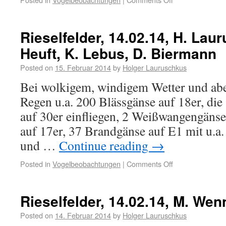
Rieselfelder, 14.02.14, H. Lau
Heuft, K. Lebus, D. Biermann
Posted on
15. Februar 2014
by
Holger Lauruschkus
Bei wolkigem, windigem Wetter und abe
Regen u.a. 200 Blässgänse auf 18er, di
auf 30er einfliegen, 2 Weißwangengäns
auf 17er, 37 Brandgänse auf E1 mit u.a. 3
und …
Continue reading
→
Posted in
Vogelbeobachtungen
|
Comments Off
Rieselfelder, 14.02.14, M. Wen
Posted on
14. Februar 2014
by
Holger Lauruschkus