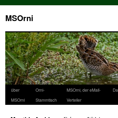
MSOrni
über
Orni-
MSOrni, der eMail-
Da
MSOrni
Stammtisch
Verteiler