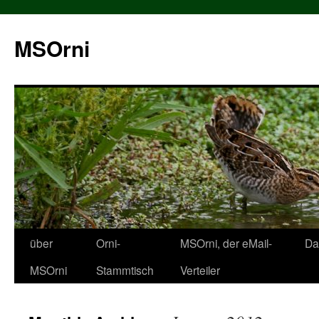
MSOrni
über
Orni-
MSOrni, der eMail-
Da
MSOrni
Stammtisch
Verteiler