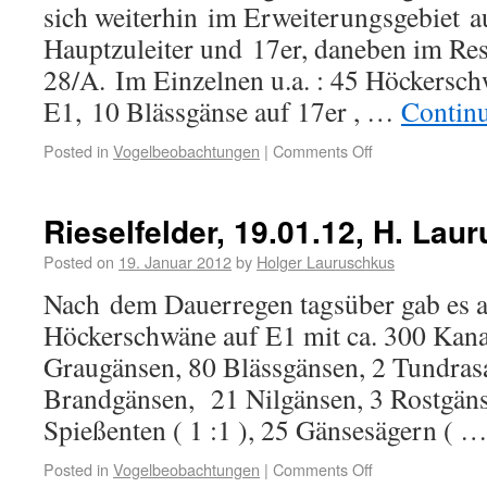
sich weiterhin im Erweiterungsgebiet a
Hauptzuleiter und 17er, daneben im Re
28/A. Im Einzelnen u.a. : 45 Höckersc
E1, 10 Blässgänse auf 17er , …
Contin
Posted in
Vogelbeobachtungen
|
Comments Off
Rieselfelder, 19.01.12, H. Lau
Posted on
19. Januar 2012
by
Holger Lauruschkus
Nach dem Dauerregen tagsüber gab es ab
Höckerschwäne auf E1 mit ca. 300 Kan
Graugänsen, 80 Blässgänsen, 2 Tundras
Brandgänsen, 21 Nilgänsen, 3 Rostgänse
Spießenten ( 1 :1 ), 25 Gänsesägern ( 
Posted in
Vogelbeobachtungen
|
Comments Off