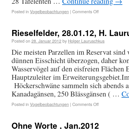
28 Tafelenten …
Continue reading
→
Posted in
Vogelbeobachtungen
|
Comments Off
Rieselfelder, 28.01.12, H. Lau
Posted on
28. Januar 2012
by
Holger Lauruschkus
Die meisten Parzellen im Reservat sind 
dünnen Eisschicht überzogen, daher kon
Wasservögel auf den eisfreien Flächen 
Hauptzuleiter im Erweiterungsgebiet.Im
Höckerschwäne sammeln sich abends au
Kanadagänsen, 250 Blässgänsen ( …
Co
Posted in
Vogelbeobachtungen
|
Comments Off
Ohne Worte , Jan.2012