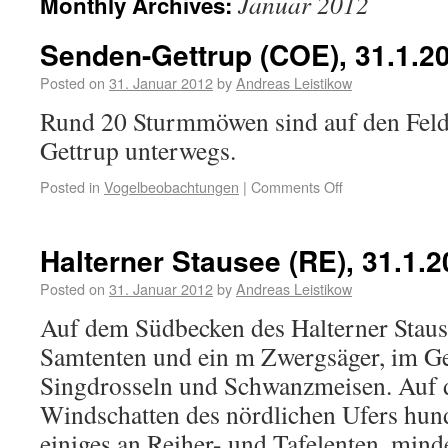
Januar 2012
Monthly Archives:
Senden-Gettrup (COE), 31.1.20
Posted on
31. Januar 2012
by
Andreas Leistikow
Rund 20 Sturmmöwen sind auf den Feld
Gettrup unterwegs.
Posted in
Vogelbeobachtungen
|
Comments Off
Halterner Stausee (RE), 31.1.2
Posted on
31. Januar 2012
by
Andreas Leistikow
Auf dem Südbecken des Halterner Staus
Samtenten und ein m Zwergsäger, im Ge
Singdrosseln und Schwanzmeisen. Auf
Windschatten des nördlichen Ufers hund
einiges an Reiher- und Tafelenten, min