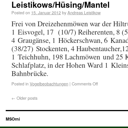
Leistikows/Hüsing/Mantel
Posted on
15. Januar 2012
by
Andreas Leistikow
Frei von Dreizehenmöwen war der Hiltru
1 Eisvogel, 17 (10/7) Reiherenten, 8 (5
4 Graugänse, 1 Höckerschwan, 6 Kanad
(38/27) Stockenten, 4 Haubentaucher,1
1 Teichhuhn, 198 Lachmöwen und 25 
Schlafplatz, in der Hohen Ward 1 Klein
Bahnbrücke.
Posted in
Vogelbeobachtungen
|
Comments Off
←
Older posts
MSOrni