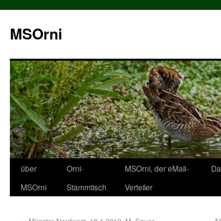
MSOrni
über
Orni-
MSOrni, der eMail-
Da
MSOrni
Stammtisch
Verteiler
←
Münster-Nordwest, 18.1.2012, M. Sauer
Al