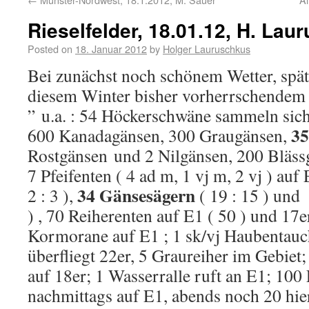
Rieselfelder, 18.01.12, H. Lau
Posted on
18. Januar 2012
by
Holger Lauruschkus
Bei zunächst noch schönem Wetter, spät
diesem Winter bisher vorherrschendem
” u.a. : 54 Höckerschwäne sammeln sich
35
600 Kanadagänsen, 300 Graugänsen,
Rostgänsen und 2 Nilgänsen, 200 Blässg
7 Pfeifenten ( 4 ad m, 1 vj m, 2 vj ) au
34 Gänsesägern
2 : 3 ),
( 19 : 15 ) und
) , 70 Reiherenten auf E1 ( 50 ) und 17er
Kormorane auf E1 ; 1 sk/vj Haubentauc
überfliegt 22er, 5 Graureiher im Gebiet
auf 18er; 1 Wasserralle ruft an E1; 1
nachmittags auf E1, abends noch 20 hie