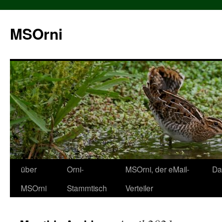
MSOrni
über
Orni-
MSOrni, der eMail-
Da
MSOrni
Stammtisch
Verteiler