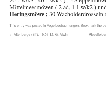
20 2.w/k3 , 40 1.w/k2 ) , 5 Steppenmöwe
Mittelmeermöwen ( 2 ad, 1 1.w/k2 ) un
Heringsmöwe ;
30 Wacholderdrosseln 
This entry was posted in
Vogelbeobachtungen
. Bookmark the
pe
←
Altenberge (ST), 19.01.12, G. Alwin
Rieselfelde