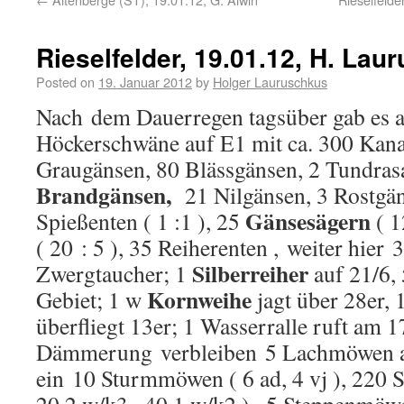
Rieselfelder, 19.01.12, H. Lau
Posted on
19. Januar 2012
by
Holger Lauruschkus
Nach dem Dauerregen tagsüber gab es ab
Höckerschwäne auf E1 mit ca. 300 Kan
Graugänsen, 80 Blässgänsen, 2 Tundras
Brandgänsen,
21 Nilgänsen, 3 Rostgäns
Gänsesägern
Spießenten ( 1 :1 ), 25
( 1
( 20 : 5 ), 35 Reiherenten , weiter hier
Silberreiher
Zwergtaucher; 1
auf 21/6,
Kornweihe
Gebiet; 1 w
jagt über 28er,
überfliegt 13er; 1 Wasserralle ruft am 1
Dämmerung verbleiben 5 Lachmöwen au
ein 10 Sturmmöwen ( 6 ad, 4 vj ), 220 