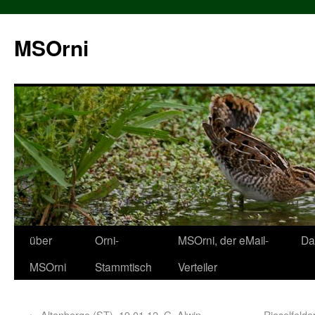
MSOrni
über
Orni-
MSOrni, der eMail-
Da
MSOrni
Stammtisch
Verteiler
←
Altenberge (ST), 19.01.12, G. Alwin
Rieselfelde