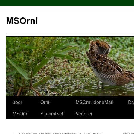
MSOrni
über
Orni-
MSOrni, der eMail-
Da
MSOrni
Stammtisch
Verteiler
←
Blässhuhn startet, Rieselfelder E1, 3.3.2019
Münste