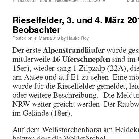
Rieselfelder, 3. und 4. März 20
Beobachter
Posted on
4. März 2019
by
Hauke Roy
Alpenstrandläufer
Der erste
wurde gesi
16 Uferschnepfen
mittlerweile
sind im 
15er), wieder sang 1 Zilpzalp (22A), di
am Aasee und auf E1 zu sehen. Eine m
wurde für die Rieselfelder gemeldet, le
oder weitere Beschreibung. Die Meldu
NRW weiter greicht werden. Der Raubwü
im Gelände (18er).
Auf dem Weißstorchenhorst am Heidekr
balzten dort die Weißstörche!