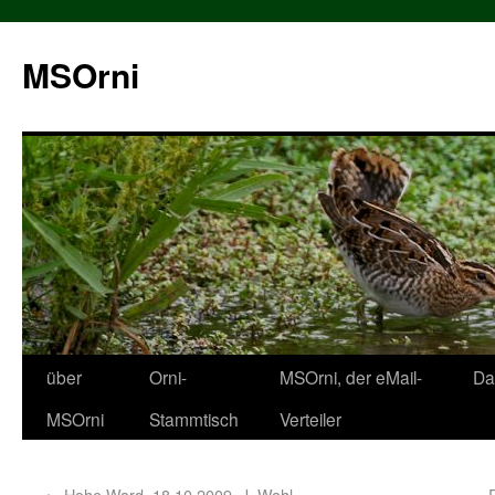
MSOrni
über
Orni-
MSOrni, der eMail-
Da
MSOrni
Stammtisch
Verteiler
←
Hohe Ward, 18.10.2009, J. Wahl