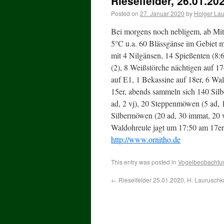
Rieselfelder, 26.01.20
Posted on
27. Januar 2020
by
Holger La
Bei morgens noch nebligem, ab Mit
5°C u.a. 60 Blässgänse im Gebiet
mit 4 Nilgänsen, 14 Spießenten (8:6
(2), 8 Weißstörche nächtigen auf 17
auf E1, 1 Bekassine auf 18er, 6 W
15er, abends sammeln sich 140 Sil
ad, 2 vj), 20 Steppenmöwen (5 ad, 
Silbermöwen (20 ad, 30 immat, 20 v
Waldohreule jagt um 17:50 am 17er
http://www.ornitho.de
This entry was posted in
Vogelbeobachtu
←
Rieselfelder 25.01.2020, H. Lauruschk