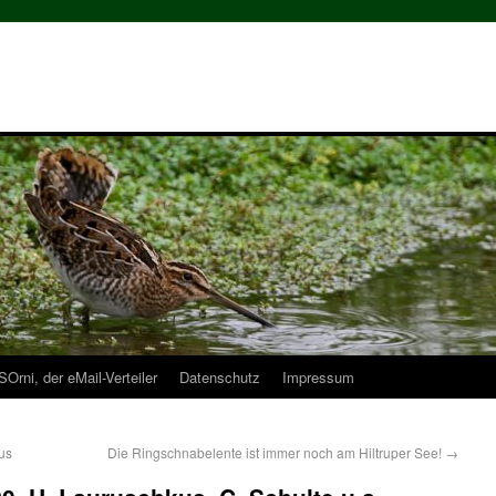
Orni, der eMail-Verteiler
Datenschutz
Impressum
us
Die Ringschnabelente ist immer noch am Hiltruper See!
→