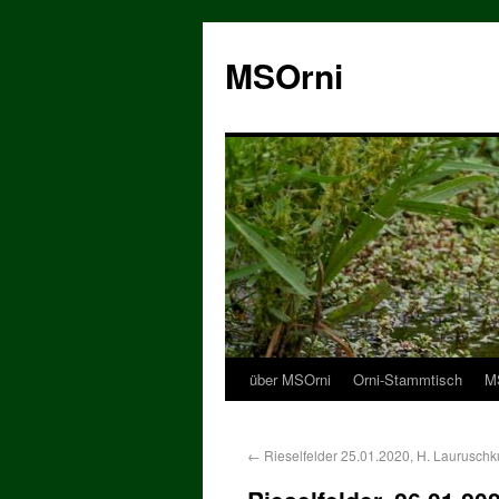
MSOrni
über MSOrni
Orni-Stammtisch
MS
←
Rieselfelder 25.01.2020, H. Lauruschk