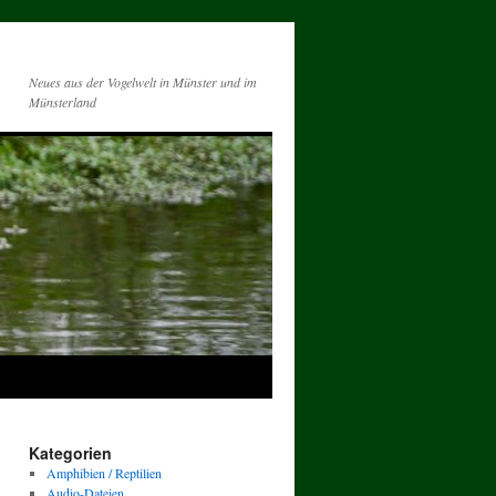
Neues aus der Vogelwelt in Münster und im
Münsterland
Kategorien
Amphibien / Reptilien
Audio-Dateien