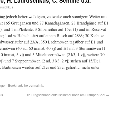
20, H. Lauruschkus, C. Schulte u.a.
uruschkus
tag jedoch heiter-wolkigem, zeitweise auch sonnigem Wetter um
 mit 165 Graugänsen und 77 Kanadagänsen, 28 Brandgänse auf E1
), und 1 m Pfeifente; 3 Silberreiher auf 15er (1) und im Reservat
er; 1 ad w Habicht sitzt auf einem Busch auf 28/A; 30 Kiebitze
aldwasserläufer auf 23/A; 350 Lachmöwen tagsüber auf E1 und
bermöwen (40 ad, 60 immat, 40 vj) auf E1 mit 3 Sturmmöwen (1
10 immat, 5 vj) und 3 Mittelmeermöwen (2 k3, 1 vj), weitere 70
j) und 7 Steppenmöwen (2 ad, 3 k3, 2 vj) stehen auf 15/D; 1
; Bartmeisen werden auf 21er und 23er gehört… mehr unter
ngen
. Bookmark the
permalink
.
us
Die Ringschnabelente ist immer noch am Hiltruper See!
→