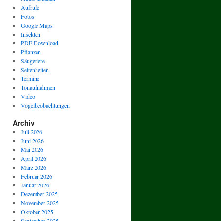
Aufrufe
Fotos
Google Maps
Insekten
PDF Download
Pflanzen
Säugetiere
Seltenheiten
Termine
Tonaufnahmen
Video
Vogelbeobachtungen
Archiv
Juli 2026
Juni 2026
Mai 2026
April 2026
März 2026
Februar 2026
Januar 2026
Dezember 2025
November 2025
Oktober 2025
September 2025