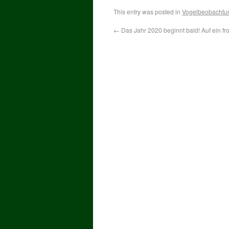
This entry was posted in
Vogelbeobachtu
←
Das Jahr 2020 beginnt bald! Auf ein fr