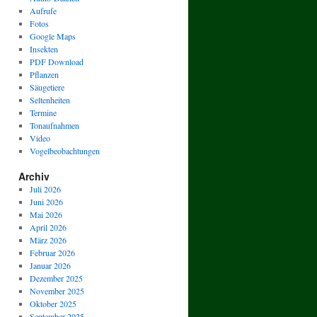
Aufrufe
Fotos
Google Maps
Insekten
PDF Download
Pflanzen
Säugetiere
Seltenheiten
Termine
Tonaufnahmen
Video
Vogelbeobachtungen
Archiv
Juli 2026
Juni 2026
Mai 2026
April 2026
März 2026
Februar 2026
Januar 2026
Dezember 2025
November 2025
Oktober 2025
September 2025