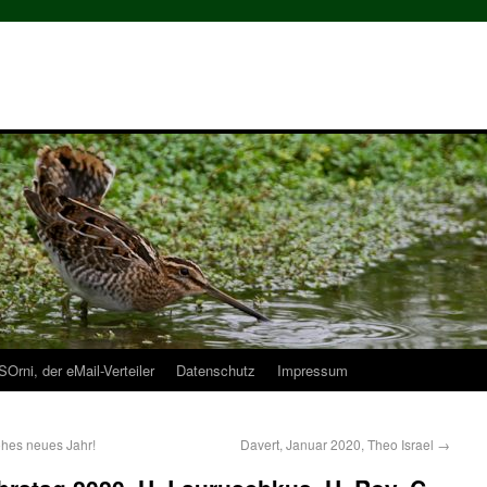
Orni, der eMail-Verteiler
Datenschutz
Impressum
ohes neues Jahr!
Davert, Januar 2020, Theo Israel
→