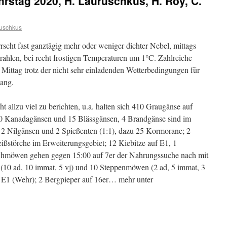
hrstag 2020, H. Lauruschkus, H. Roy, C.
ruschkus
scht fast ganztägig mehr oder weniger dichter Nebel, mittags
ahlen, bei recht frostigen Temperaturen um 1°C. Zahlreiche
 Mittag trotz der nicht sehr einladenden Wetterbedingungen für
gang.
ht allzu viel zu berichten, u.a. halten sich 410 Graugänse auf
80 Kanadagänsen und 15 Blässgänsen, 4 Brandgänse sind im
 2 Nilgänsen und 2 Spießenten (1:1), dazu 25 Kormorane; 2
eißstörche im Erweiterungsgebiet; 12 Kiebitze auf E1, 1
achmöwen gehen gegen 15:00 auf 7er der Nahrungssuche nach mit
10 ad, 10 immat, 5 vj) und 10 Steppenmöwen (2 ad, 5 immat, 3
an E1 (Wehr); 2 Bergpieper auf 16er… mehr unter