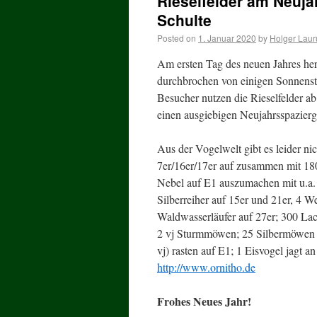
Rieselfelder am Neuja
Schulte
Posted on
1. Januar 2020
by
Holger Lau
Am ersten Tag des neuen Jahres herr
durchbrochen von einigen Sonnenstr
Besucher nutzen die Rieselfelder ab
einen ausgiebigen Neujahrsspazier
Aus der Vogelwelt gibt es leider nic
7er/16er/17er auf zusammen mit 1
Nebel auf E1 auszumachen mit u.a.
Silberreiher auf 15er und 21er, 4 W
Waldwasserläufer auf 27er; 300 L
2 vj Sturmmöwen; 25 Silbermöwen (
vj) rasten auf E1; 1 Eisvogel jagt 
http://www.ornitho.de
Frohes Neues Jahr!