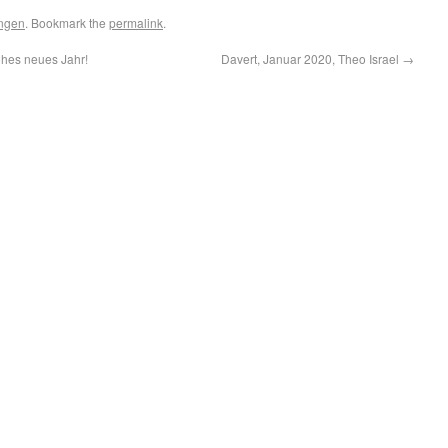
ngen
. Bookmark the
permalink
.
ohes neues Jahr!
Davert, Januar 2020, Theo Israel
→