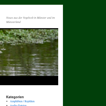
Neues aus der Vogelwelt in Münster und im
Münsterland
Kategorien
Amphibien / Reptilien
Audio-Dateien