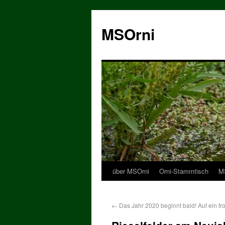
MSOrni
über MSOrni
Orni-Stammtisch
MS
←
Das Jahr 2020 beginnt bald! Auf ein fr