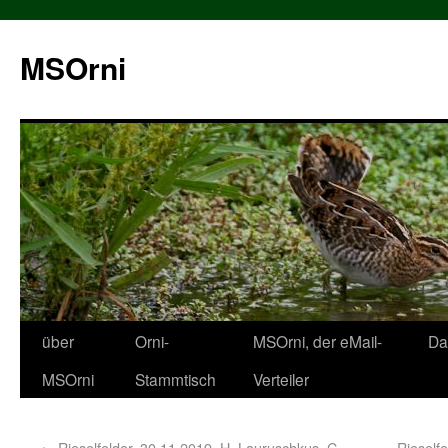
MSOrni
über
Orni-
MSOrni, der eMail-
Da
MSOrni
Stammtisch
Verteiler
←
Rieselfelder, 30.11.2019, H. Lauruschkus, C.
Rieself