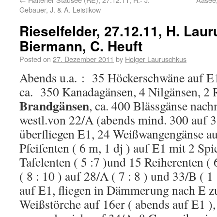
Gebauer, J. & A. Leistikow
Rieselfelder, 27.12.11, H. Lau
Biermann, C. Heuft
Posted on
27. Dezember 2011
by
Holger Lauruschkus
Abends u.a. : 35 Höckerschwäne auf E
ca. 350 Kanadagänsen, 4 Nilgänsen, 2
Brandgänsen
, ca. 400 Blässgänse nac
westl.von 22/A (abends mind. 300 auf 3
überfliegen E1, 24 Weißwangengänse au
Pfeifenten ( 6 m, 1 dj ) auf E1 mit 2 Spi
Tafelenten ( 5 :7 )und 15 Reiherenten ( 6
( 8 : 10 ) auf 28/A ( 7 : 8 ) und 33/B ( 
auf E1, fliegen in Dämmerung nach E zu
Weißstörche auf 16er ( abends auf E1 )