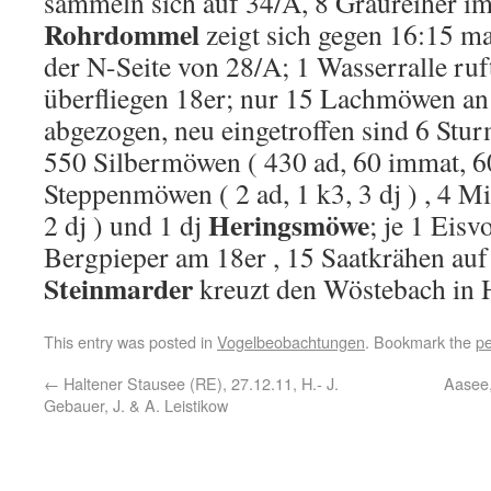
sammeln sich auf 34/A, 8 Graureiher im
Rohrdommel
zeigt sich gegen 16:15 ma
der N-Seite von 28/A; 1 Wasserralle ruf
überfliegen 18er; nur 15 Lachmöwen an 
abgezogen, neu eingetroffen sind 6 Stur
550 Silbermöwen ( 430 ad, 60 immat, 60
Steppenmöwen ( 2 ad, 1 k3, 3 dj ) , 4 M
Heringsmöwe
2 dj ) und 1 dj
; je 1 Eisv
Bergpieper am 18er , 15 Saatkrähen au
Steinmarder
kreuzt den Wöstebach in 
This entry was posted in
Vogelbeobachtungen
. Bookmark the
pe
←
Haltener Stausee (RE), 27.12.11, H.- J.
Aasee,
Gebauer, J. & A. Leistikow