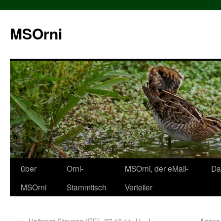
MSOrni
über
Orni-
MSOrni, der eMail-
Da
MSOrni
Stammtisch
Verteiler
←
Haltener Stausee (RE), 27.12.11, H.- J.
Aasee,