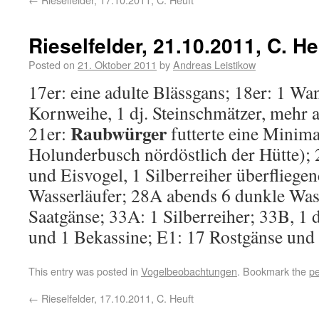
Rieselfelder, 21.10.2011, C. He
Posted on
21. Oktober 2011
by
Andreas Leistikow
17er: eine adulte Blässgans; 18er: 1 Wa
Kornweihe, 1 dj. Steinschmätzer, mehr a
Raubwürger
21er:
futterte eine Minim
Holunderbusch nördöstlich der Hütte); 
und Eisvogel, 1 Silberreiher überfliegen
Wasserläufer; 28A abends 6 dunkle Was
Saatgänse; 33A: 1 Silberreiher; 33B, 1 
und 1 Bekassine; E1: 17 Rostgänse un
This entry was posted in
Vogelbeobachtungen
. Bookmark the
pe
←
Rieselfelder, 17.10.2011, C. Heuft