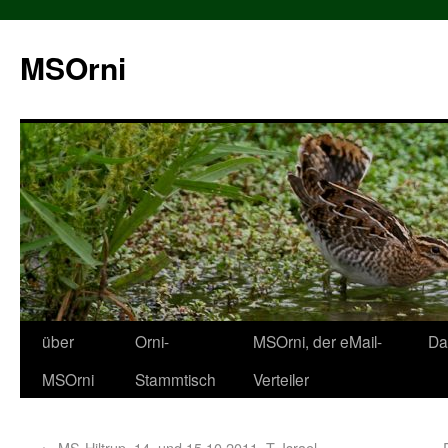
MSOrni
über
Orni-
MSOrni, der eMail-
Da
MSOrni
Stammtisch
Verteiler
←
MS-Hiltrup, 14. und 15.10.2011, T. Israel