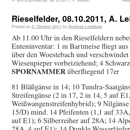
Rieselfelder, 08.10.2011, A. Le
Posted on
8. Oktober 2011
by
Andreas Leistikow
Ab 11.00 Uhr in den Rieselfeldern neb
Enteninventar: 1 m Bartmeise fliegt au
über den Woestebach und verschwindet 
Wiesenpieper vorbeiziehend; 4 Schwarz
SPORNAMMER
überfliegend 17er
81 Bläßgänse in 14; 10 Tundra-Saatgäns
Streifengänse (2 in 17, 2 in 14, 5 auf E1
Weißwangenstreifenhybrid); 9 Nilgänse 
15/D) mind. 14 Pfeifenten (1,1 auf 33A,
auf E1); 6 Silberreiher auf 28A; 14 Alp
28A, 4 auf E1); 14 Dunkle Wasserläufer