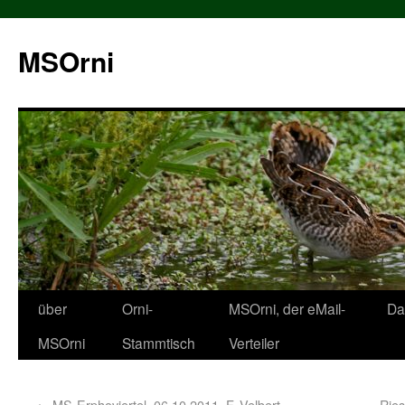
MSOrni
über
Orni-
MSOrni, der eMail-
Da
MSOrni
Stammtisch
Verteiler
←
MS-Erphoviertel, 06.10.2011, F. Velbert
Ries