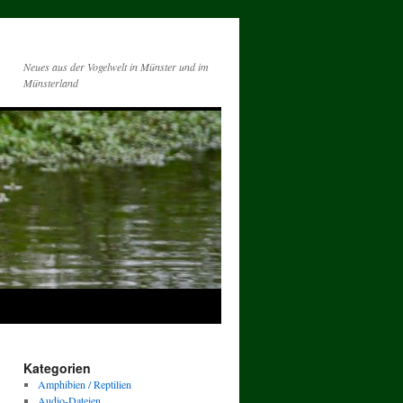
Neues aus der Vogelwelt in Münster und im
Münsterland
Kategorien
Amphibien / Reptilien
Audio-Dateien