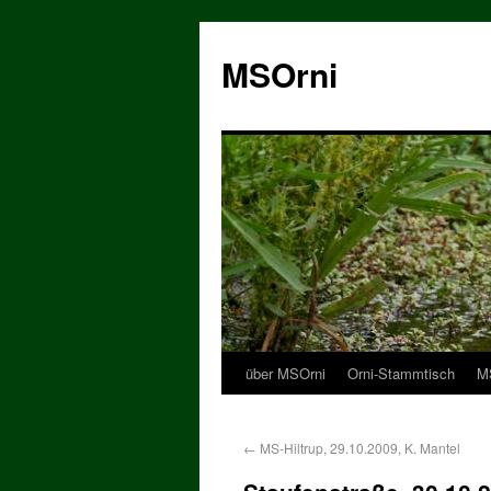
MSOrni
über MSOrni
Orni-Stammtisch
MS
←
MS-Hiltrup, 29.10.2009, K. Mantel