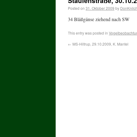
Staufenstraße, 30.10.
Posted on
31. Oktober 2009
by
DonKnilc
34 Bläßgänse ziehend nach SW
This entry was posted in
Vogelbeobachtu
←
MS-Hiltrup, 29.10.2009, K. Mantel