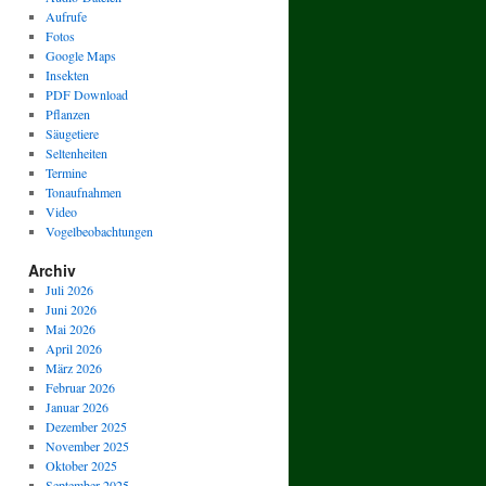
Aufrufe
Fotos
Google Maps
Insekten
PDF Download
Pflanzen
Säugetiere
Seltenheiten
Termine
Tonaufnahmen
Video
Vogelbeobachtungen
Archiv
Juli 2026
Juni 2026
Mai 2026
April 2026
März 2026
Februar 2026
Januar 2026
Dezember 2025
November 2025
Oktober 2025
September 2025