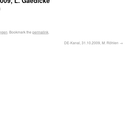
2009, L. Gaedicke
h
ngen
. Bookmark the
permalink
.
DE-Kanal, 31.10.2009, M. Röhlen
→