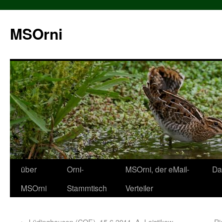
MSOrni
über
Orni-
MSOrni, der eMail-
Da
MSOrni
Stammtisch
Verteiler
←
Lüdinghausen (COE), 15.6.2011, A. Leistikow
Ri