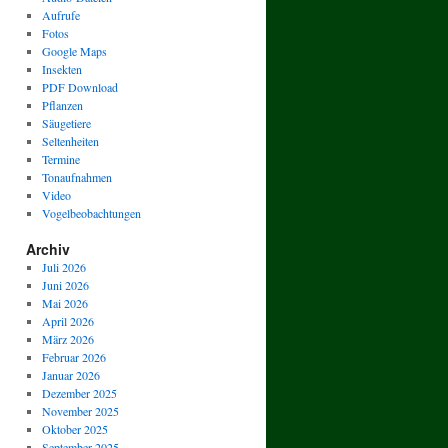
Aufrufe
Fotos
Google Maps
Insekten
PDF Download
Pflanzen
Säugetiere
Seltenheiten
Termine
Tonaufnahmen
Video
Vogelbeobachtungen
Archiv
Juli 2026
Juni 2026
Mai 2026
April 2026
März 2026
Februar 2026
Januar 2026
Dezember 2025
November 2025
Oktober 2025
September 2025