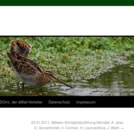
Orni, der eMail-Verteiler
Datenschutz
Impressum
22.01.2011, Möwen-Schlafplatzzählung Münster, A. Jess,
K. Gonschorrek, V. Corman, H. Lauruschkus, J. Wahl
→