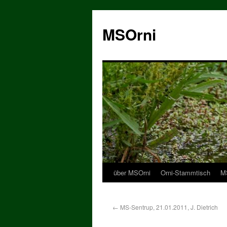
MSOrni
über MSOrni
Orni-Stammtisch
MS
←
MS-Sentrup, 21.01.2011, J. Dietrich