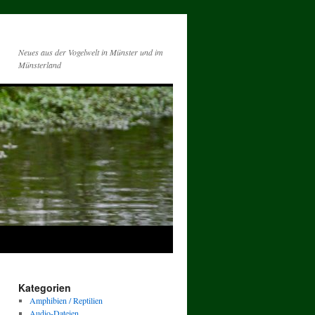
Neues aus der Vogelwelt in Münster und im
Münsterland
Kategorien
Amphibien / Reptilien
Audio-Dateien