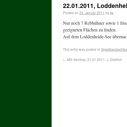
22.01.2011, Loddenhei
Posted on
23. Januar 2011
by
jw
Nur noch 7 Rebhühner sowie 1 fris
geeigneten Flächen zu finden.
Auf dem Loddenheide-See übernach
This entry was posted in
Vogelbeobachtu
←
MS-Sentrup, 21.01.2011, J. Dietrich