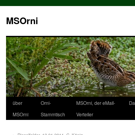
MSOrni
über
Orni-
MSOrni, der eMail-
Da
MSOrni
Stammtisch
Verteiler
←
Rieselfelder, 12.01.2011, C. König