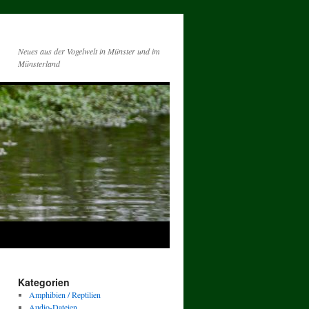
Neues aus der Vogelwelt in Münster und im
Münsterland
Kategorien
Amphibien / Reptilien
Audio-Dateien