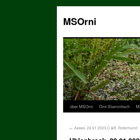
MSOrni
über MSOrni
Orni-Stammtisch
MS
←
Aasee, 24.01.2023,C.&R. Rotermund