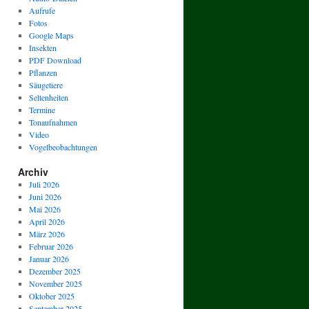
Aufrufe
Fotos
Google Maps
Insekten
PDF Download
Pflanzen
Säugetiere
Seltenheiten
Termine
Tonaufnahmen
Video
Vogelbeobachtungen
Archiv
Juli 2026
Juni 2026
Mai 2026
April 2026
März 2026
Februar 2026
Januar 2026
Dezember 2025
November 2025
Oktober 2025
September 2025