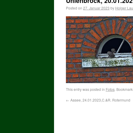
Uhlenbrock, 20.01.202
Posted on
27. Januar 2023
by
Holger La
This entry was posted in
Fotos
. Bookmark
←
Aasee, 24.01.2023,C.&R. Rotermund