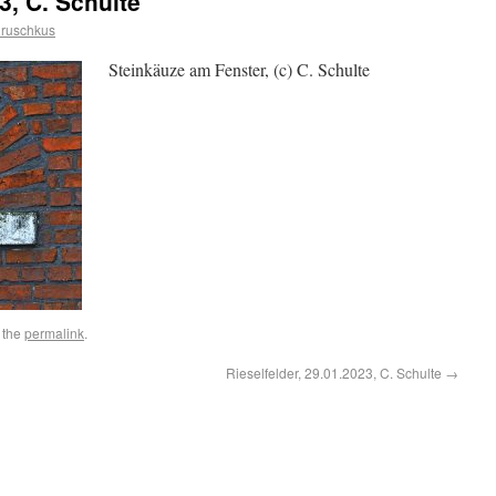
3, C. Schulte
uruschkus
Steinkäuze am Fenster, (c) C. Schulte
 the
permalink
.
Rieselfelder, 29.01.2023, C. Schulte
→