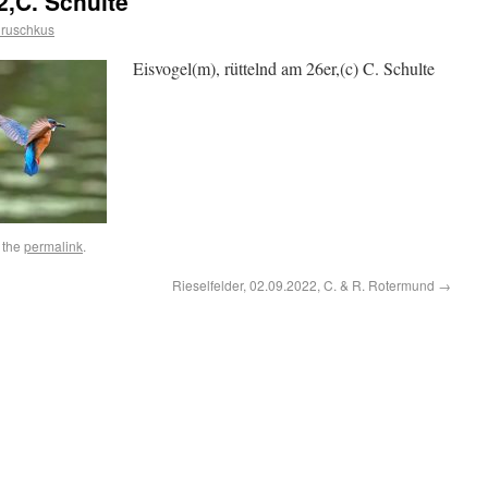
2,C. Schulte
uruschkus
Eisvogel(m), rüttelnd am 26er,(c) C. Schulte
 the
permalink
.
Rieselfelder, 02.09.2022, C. & R. Rotermund
→