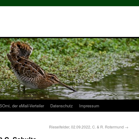
Orni, der eMail-Verteiler
Datenschutz
Impressum
Rieselfelder, 02.09.2022, C. & R. Rotermund
→