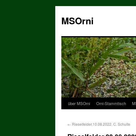
MSOrni
über MSOrni
Orni-Stammtisch
MS
←
Rieselfelder,10.08.2022, C. Schulte