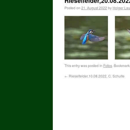
Rieselfelder,20.08.202
Posted on
21. August 2022
by
Holger La
This entry was posted in
Fotos
. Bookmark
←
Rieselfelder,10.08.2022, C. Schulte