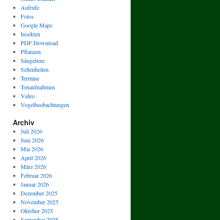
Aufrufe
Fotos
Google Maps
Insekten
PDF Download
Pflanzen
Säugetiere
Seltenheiten
Termine
Tonaufnahmen
Video
Vogelbeobachtungen
Archiv
Juli 2026
Juni 2026
Mai 2026
April 2026
März 2026
Februar 2026
Januar 2026
Dezember 2025
November 2025
Oktober 2025
September 2025