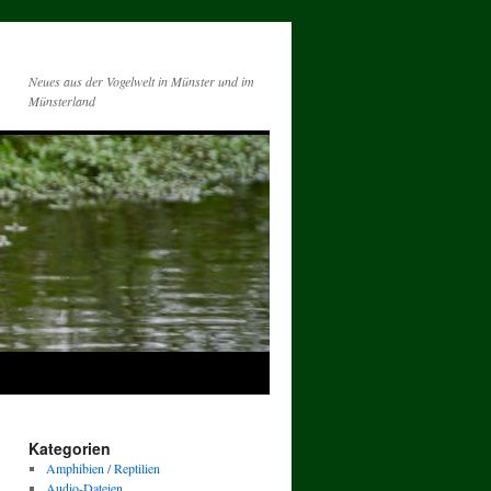
Neues aus der Vogelwelt in Münster und im
Münsterland
Kategorien
Amphibien / Reptilien
Audio-Dateien