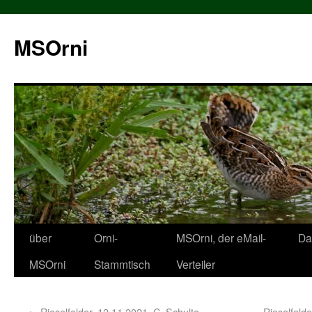
MSOrni
über
Orni-
MSOrni, der eMail-
Da
MSOrni
Stammtisch
Verteiler
←
Rieselfelder, 12.11.2021, C. Schulte
Rieselfeld