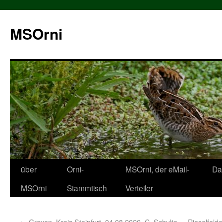
MSOrni
über
Orni-
MSOrni, der eMail-
Da
MSOrni
Stammtisch
Verteiler
←
Greven, Kreis Steinfurt, 04.08.2020, C. Schulte
Rieselfeld