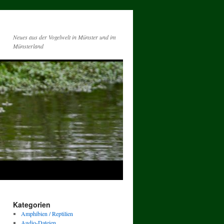
Neues aus der Vogelwelt in Münster und im
Münsterland
Kategorien
Amphibien / Reptilien
Audio-Dateien