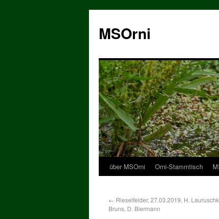
MSOrni
über MSOrni
Orni-Stammtisch
MS
←
Rieselfelder, 27.03.2019, H. Lauruschku
Bruns, D. Biermann