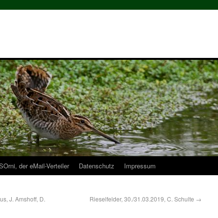
Orni, der eMail-Verteiler
Datenschutz
Impressum
s, J. Amshoff, D.
Rieselfelder, 30./31.03.2019, C. Schulte
→