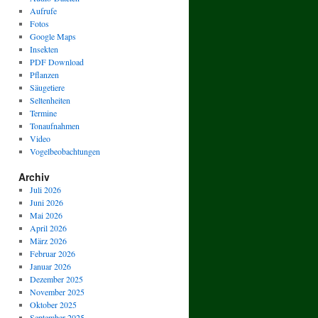
Aufrufe
Fotos
Google Maps
Insekten
PDF Download
Pflanzen
Säugetiere
Seltenheiten
Termine
Tonaufnahmen
Video
Vogelbeobachtungen
Archiv
Juli 2026
Juni 2026
Mai 2026
April 2026
März 2026
Februar 2026
Januar 2026
Dezember 2025
November 2025
Oktober 2025
September 2025