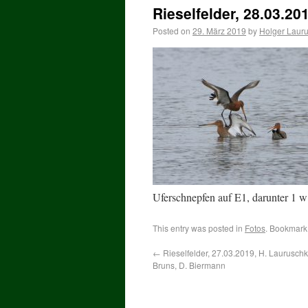
Rieselfelder, 28.03.20
Posted on
29. März 2019
by
Holger Laur
Uferschnepfen auf E1, darunter 1 
This entry was posted in
Fotos
. Bookmark
←
Rieselfelder, 27.03.2019, H. Lauruschku
Bruns, D. Biermann