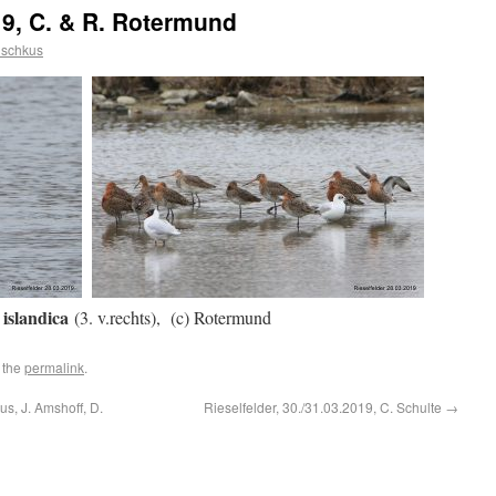
19, C. & R. Rotermund
uschkus
i
slandica
w
(3. v.rechts), (c) Rotermund
 the
permalink
.
s, J. Amshoff, D.
Rieselfelder, 30./31.03.2019, C. Schulte
→