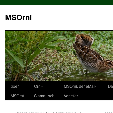
MSOrni
über
Orni-
MSOrni, der eMail-
Da
MSOrni
Stammtisch
Verteiler
←
Rieselfelder, 06.06.18, H. Lauruschkus, C.
Ries