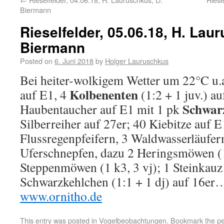
Biermann
Rieselfelder, 05.06.18, H. Lau
Biermann
Posted on
6. Juni 2018
by
Holger Lauruschkus
Bei heiter-wolkigem Wetter um 22°C u.a
Kolbenenten
auf E1, 4
(1:2 + 1 juv.) au
Schwar
Haubentaucher auf E1 mit 1 pk
Silberreiher auf 27er; 40 Kiebitze auf E
Flussregenpfeifern, 3 Waldwasserläufer
Uferschnepfen, dazu 2 Heringsmöwen (1
Steppenmöwen (1 k3, 3 vj); 1 Steinkauz 
Schwarzkehlchen (1:1 + 1 dj) auf 16er
www.ornitho.de
This entry was posted in
Vogelbeobachtungen
. Bookmark the
pe