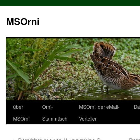
MSOrni
über
Orni-
MSOrni, der eMail-
Da
MSOrni
Stammtisch
Verteiler
←
Rieselfelder, 04.06.18, H. Lauruschkus, D.
Riese