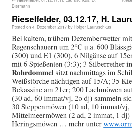
Biermann
Rieselfelder, 03.12.17, H. Lau
Posted on
4. Dezember 2017
by
Holger Lauruschkus
Bei kaltem, trübem Dezemberwetter mit
Regenschauern um 2°C u.a. 600 Blässgä
(300) und E1 (300), 6 Nilgänse auf 15e
mit 6 Spießenten (3:3); 3 Silberreiher i
Rohrdommel
sitzt nachmittags im Schi
Weißstörche nächtigen auf 15/A; 35 Kie
Bekassine am 21er; 200 Lachmöwen au
(30 ad, 60 immat/vj, 2o dj) sammeln si
30 Steppenmöwen (10 ad, 10 immat/vj, 1
Mittelmeermöwen (2 ad, 2 immat, 1 dj) 
Heringsmöwen … mehr unter
www.orni