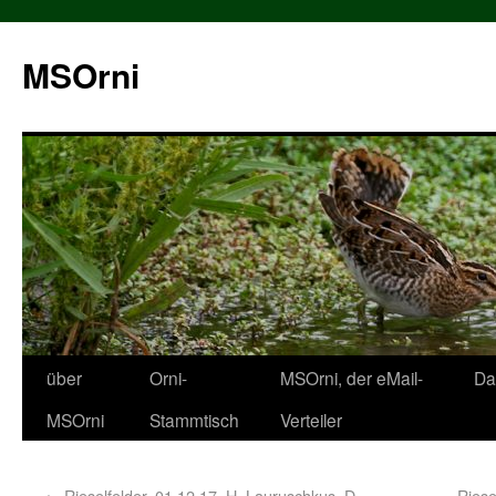
MSOrni
über
Orni-
MSOrni, der eMail-
Da
MSOrni
Stammtisch
Verteiler
←
Rieselfelder, 01.12.17, H. Lauruschkus, D.
Riese