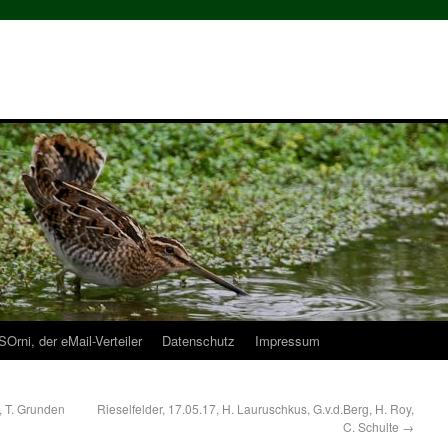
Orni, der eMail-Verteiler
Datenschutz
Impressum
, T. Grunden
Rieselfelder, 17.05.17, H. Lauruschkus, G.v.d.Berg, H. Roy,
C. Schulte
→