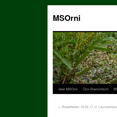
MSOrni
über MSOrni
Orni-Stammtisch
MS
←
Rieselfelder, 16.05.17, H. Lauruschkus