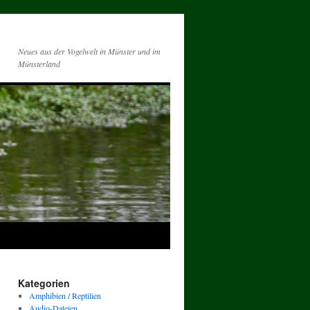
Neues aus der Vogelwelt in Münster und im
Münsterland
Kategorien
Amphibien / Reptilien
Audio-Dateien