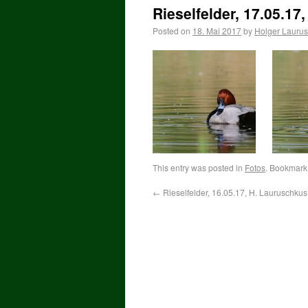
Rieselfelder, 17.05.17
Posted on
18. Mai 2017
by
Holger Lauru
This entry was posted in
Fotos
. Bookmark
←
Rieselfelder, 16.05.17, H. Lauruschkus