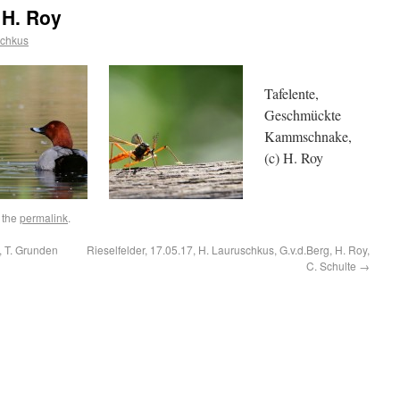
, H. Roy
schkus
Tafelente,
Geschmückte
Kammschnake,
(c) H. Roy
 the
permalink
.
, T. Grunden
Rieselfelder, 17.05.17, H. Lauruschkus, G.v.d.Berg, H. Roy,
C. Schulte
→