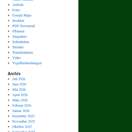
Aufrufe
Fotos
Google Maps
Insekten
PDF Download
Pflanzen
Säugetiere
Seltenheiten
Termine
Tonaufnahmen
Video
Vogelbeobachtungen
Archiv
Juli 2026
Juni 2026
Mai 2026
April 2026
März 2026
Februar 2026
Januar 2026
Dezember 2025
November 2025
Oktober 2025
September 2025