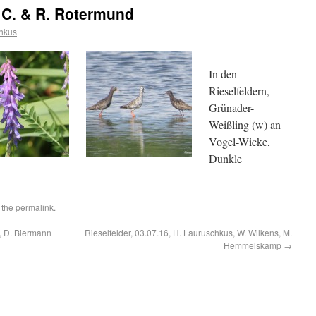
, C. & R. Rotermund
hkus
In den
Rieselfeldern,
Grünader-
Weißling (w) an
Vogel-Wicke,
Dunkle
 the
permalink
.
, D. Biermann
Rieselfelder, 03.07.16, H. Lauruschkus, W. Wilkens, M.
Hemmelskamp
→