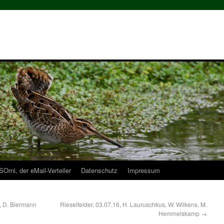
Orni, der eMail-Verteiler
Datenschutz
Impressum
, D. Biermann
Rieselfelder, 03.07.16, H. Lauruschkus, W. Wilkens, M.
Hemmelskamp
→