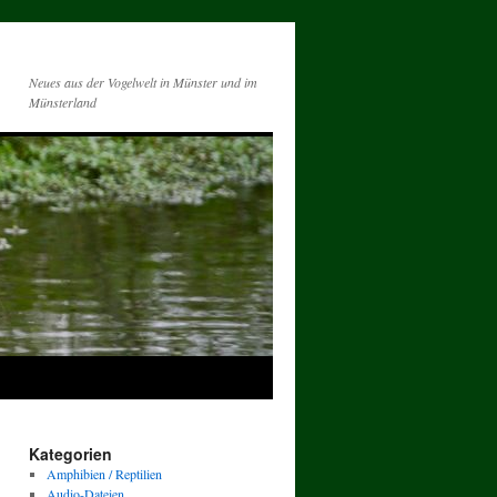
Neues aus der Vogelwelt in Münster und im
Münsterland
Kategorien
Amphibien / Reptilien
Audio-Dateien