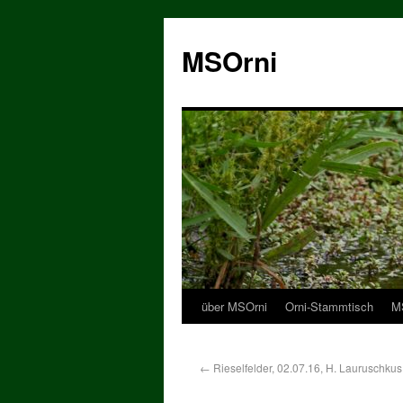
MSOrni
über MSOrni
Orni-Stammtisch
MS
←
Rieselfelder, 02.07.16, H. Lauruschkus