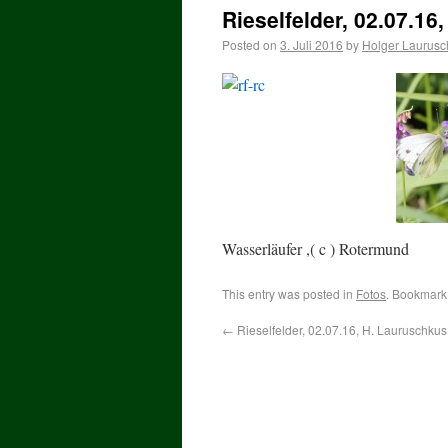
Rieselfelder, 02.07.16
Posted on
3. Juli 2016
by
Holger Laurusc
Wasserläufer ,( c ) Rotermund
This entry was posted in
Fotos
. Bookmark
←
Rieselfelder, 02.07.16, H. Lauruschkus