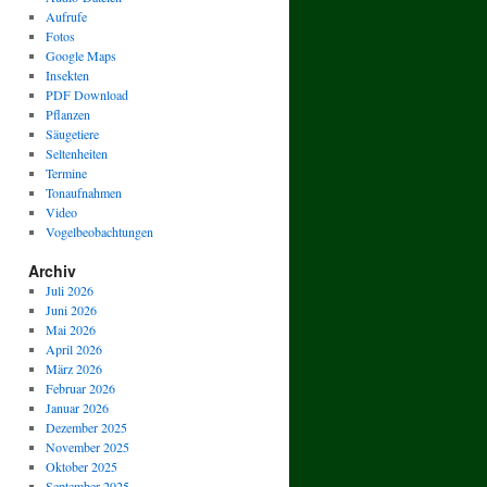
Aufrufe
Fotos
Google Maps
Insekten
PDF Download
Pflanzen
Säugetiere
Seltenheiten
Termine
Tonaufnahmen
Video
Vogelbeobachtungen
Archiv
Juli 2026
Juni 2026
Mai 2026
April 2026
März 2026
Februar 2026
Januar 2026
Dezember 2025
November 2025
Oktober 2025
September 2025