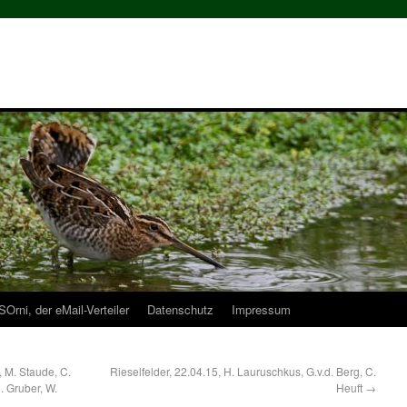
Orni, der eMail-Verteiler
Datenschutz
Impressum
, M. Staude, C.
Rieselfelder, 22.04.15, H. Lauruschkus, G.v.d. Berg, C.
. Gruber, W.
Heuft
→