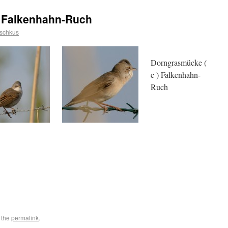
5, Falkenhahn-Ruch
uschkus
Dorngrasmücke (
c ) Falkenhahn-
Ruch
 the
permalink
.