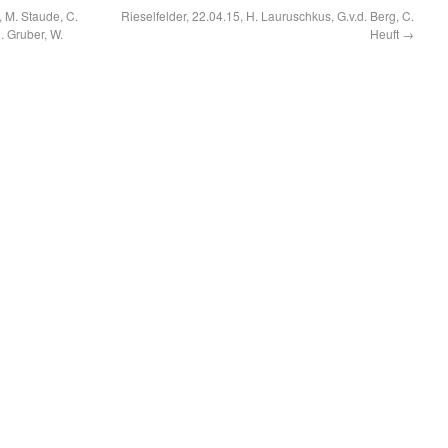
, M. Staude, C.
Rieselfelder, 22.04.15, H. Lauruschkus, G.v.d. Berg, C.
. Gruber, W.
Heuft
→