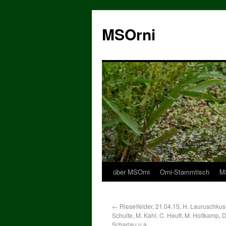
MSOrni
über MSOrni
Orni-Stammtisch
MS
←
Rieselfelder, 21.04.15, H. Lauruschkus
Schulte, M. Kahl, C. Heuft, M. Holtkamp, D
Scharlau u.a.