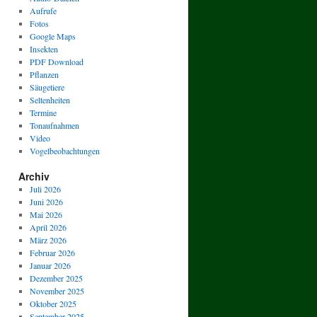
Aufrufe
Fotos
Google Maps
Insekten
PDF Download
Pflanzen
Säugetiere
Seltenheiten
Termine
Tonaufnahmen
Video
Vogelbeobachtungen
Archiv
Juli 2026
Juni 2026
Mai 2026
April 2026
März 2026
Februar 2026
Januar 2026
Dezember 2025
November 2025
Oktober 2025
September 2025