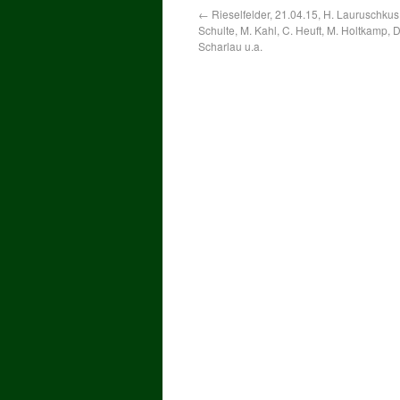
←
Rieselfelder, 21.04.15, H. Lauruschkus
Schulte, M. Kahl, C. Heuft, M. Holtkamp, D
Scharlau u.a.