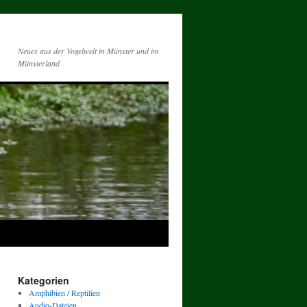
Neues aus der Vogelwelt in Münster und im
Münsterland
Kategorien
Amphibien / Reptilien
Audio-Dateien