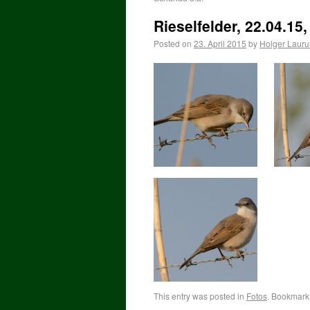
Rieselfelder, 22.04.1
Posted on
23. April 2015
by
Holger Laur
This entry was posted in
Fotos
. Bookmark