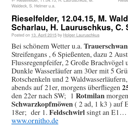
Waldeck, S. Helmer u.a.
Rieselfelder, 12.04.15, M. Wal
Scharlau, H. Lauruschkus, C. 
Posted on
13. April 2015
by
Holger Lauruschkus
Trauerschwa
Bei schönem Wetter u.a.
Streifengans , 6 Spießenten, dazu 2 Aust
Flussregenpfeifer, 2 Große Brachvögel 
Dunkle Wasserläufer am 30er mit 5 Grü
Rotschenkeln und 2 Waldwasserläufern,
2
abends auf 21er, morgens überfliegen
Rotmilan
den 22er nach SW; 1
morgen
Schwarzkopfmöwen
( 2 ad, 1 k3 ) auf
Feldschwirl
18er; der 1.
singt an E1…
www.ornitho.de