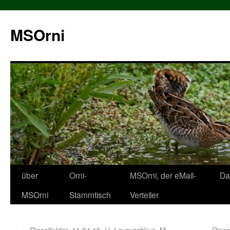
MSOrni
über
Orni-
MSOrni, der eMail-
Da
MSOrni
Stammtisch
Verteiler
←
Rieselfelder, 11.04.15, H. Lauruschkus, M.
Riese