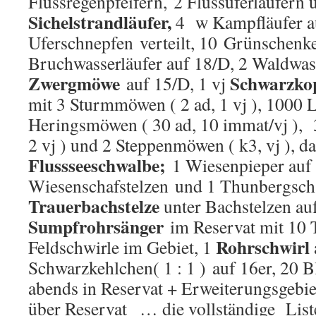
Flussregenpfeifern, 2 Flussuferläufern 
Sichelstrandläufer,
4 w Kampfläufer au
Uferschnepfen verteilt, 10 Grünschenke
Bruchwasserläufer auf 18/D, 2 Waldwass
Zwergmöwe
Schwarzk
auf 15/D, 1 vj
mit 3 Sturmmöwen ( 2 ad, 1 vj ), 1000
Heringsmöwen ( 30 ad, 10 immat/vj ), 
2 vj ) und 2 Steppenmöwen ( k3, vj ), d
Flussseeschwalbe;
1 Wiesenpieper auf 
Wiesenschafstelzen und 1 Thunbergscha
Trauerbachstelze
unter Bachstelzen au
Sumpfrohrsänger
im Reservat mit 10 
Rohrschwirl
Feldschwirle im Gebiet, 1
Schwarzkehlchen( 1 : 1 ) auf 16er, 20 
abends in Reservat + Erweiterungsgebie
über Reservat … die vollständige List