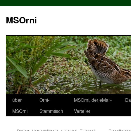
MSOrni
über
Orni-
MSOrni, der eMail-
Da
MSOrni
Stammtisch
Verteiler
←
Davert, Naturwaldzelle, 5.5.2013, T. Israel
Rieselfelder