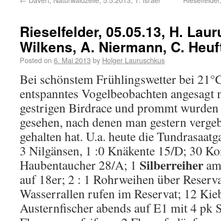
Rieselfelder, 05.05.13, H. Lau
Wilkens, A. Niermann, C. Heuf
Posted on
6. Mai 2013
by
Holger Lauruschkus
Bei schönstem Frühlingswetter bei 21°
entspanntes Vogelbeobachten angesagt 
gestrigen Birdrace und prommt wurden 
gesehen, nach denen man gestern verge
gehalten hat. U.a. heute die Tundrasaatg
3 Nilgänsen, 1 :0 Knäkente 15/D; 30 K
Silberreiher
Haubentaucher 28/A; 1
am
auf 18er; 2 : 1 Rohrweihen über Reserv
Wasserrallen rufen im Reservat; 12 Kieb
Austernfischer abends auf E1 mit 4 pk 