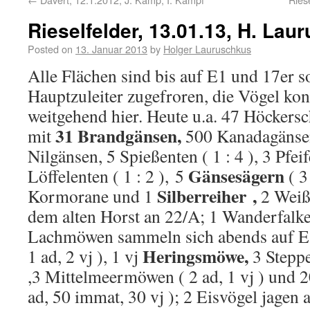
Rieselfelder, 13.01.13, H. Lau
Posted on
13. Januar 2013
by
Holger Lauruschkus
Alle Flächen sind bis auf E1 und 17er 
Hauptzuleiter zugefroren, die Vögel kon
weitgehend hier. Heute u.a. 47 Höckers
31 Brandgänsen,
mit
500 Kanadagänsen
Nilgänsen, 5 Spießenten ( 1 : 4 ), 3 Pfeife
Gänsesägern
Löffelenten ( 1 : 2 ), 5
( 3
Silberreiher ,
Kormorane und 1
2 Weißs
dem alten Horst an 22/A; 1 Wanderfalke 
Lachmöwen sammeln sich abends auf E
Heringsmöwe,
1 ad, 2 vj ), 1 vj
3 Stepp
,3 Mittelmeermöwen ( 2 ad, 1 vj ) und 
ad, 50 immat, 30 vj ); 2 Eisvögel jagen