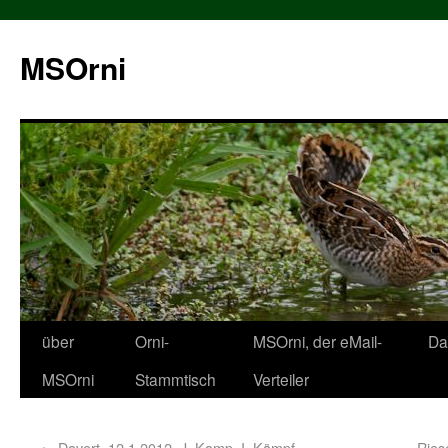
MSOrni
über
Orni-
MSOrni, der eMail-
Da
MSOrni
Stammtisch
Verteiler
←
Davert, 12.1.2012, J. Kamp, I. Kämpf
Ries